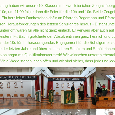
ag haben wir unsere 10. Klassen mit zwei feierlichen Zeugnisüberg
10c, um 11.00 folgte dann die Feier für die 10b und 10d. Beide Zeu
 Ein herzliches Dankeschön dafür an Pfarrerin Begemann und Pfarrer 
en Herausforderungen des letzten Schuljahres heraus - Distanzunter
nterricht waren für alle nicht ganz einfach. Er verwies aber auch auf 
isterin Fr. Baum gratulierte den Absolventinnen ganz herzlich und ü
s der 10c für ihr herausragendes Engagement für die Schulgemeinsch
der letzten Jahre und überreichten ihren Schülern und Schülerinnen 
avon sogar mit Qualifikationsvermerk! Wir wünschen unseren ehemali
 Viele Wege stehen ihnen offen und wir sind sicher, dass jede und je