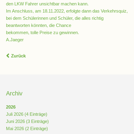
den LKW Fahrer unsichtbar machen kann.
Schulchronik
Im Anschluss, am 18.11.2022, erfolgte dann das Verkehrsquiz,
Konzepte
bei dem Schülerinnen und Schüler, die alles richtig
beantworten könnten, die Chance
bekommen, tolle Preise zu gewinnen.
Lehrer-
A.Jaeger
Raum-
Prinzip
Zurück
Berufswahlvorbereitung
Hausaufgabenbetreuung
Archiv
2026
Digitalisierung
Juli 2026 (4 Einträge)
Juni 2026 (3 Einträge)
Streitschlichtung
Mai 2026 (2 Einträge)