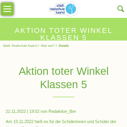
Navigation
Unsere
überspringen
Schule
Schulinfos
AKTION TOTER WINKEL
KLASSEN 5
Städt. Realschule Kaarst
Was war?
Details
Allgemeine
Infos
Aktion toter Winkel
Impressionen
Klassen 5
Sekretariat
Schulleitung
22.11.2022 | 19:52
von Redaktion_Ber
Am 15.11.2022 hieß es für die Schülerinnen und Schüler der
Kollegium