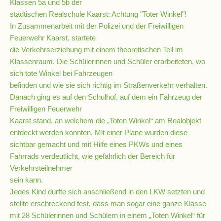
Klassen 5a und 5b der
städtischen Realschule Kaarst: Achtung "Toter Winkel"!
In Zusammenarbeit mit der Polizei und der Freiwilligen
Schulsozialarbeit
Feuerwehr Kaarst, startete
die Verkehrserziehung mit einem theoretischen Teil im
Klassenraum. Die Schülerinnen und Schüler erarbeiteten, wo
Hausmeister
sich tote Winkel bei Fahrzeugen
befinden und wie sie sich richtig im Straßenverkehr verhalten.
Übermittagsbetreuung
Danach ging es auf den Schulhof, auf dem ein Fahrzeug der
Freiwilligen Feuerwehr
Kaarst stand, an welchem die „Toten Winkel“ am Realobjekt
Schülervertretung
entdeckt werden konnten. Mit einer Plane wurden diese
(SV)
sichtbar gemacht und mit Hilfe eines PKWs und eines
Fahrrads verdeutlicht, wie gefährlich der Bereich für
Verkehrsteilnehmer
Schulpflegschaft
sein kann.
Jedes Kind durfte sich anschließend in den LKW setzten und
Förderverein
stellte erschreckend fest, dass man sogar eine ganze Klasse
mit 28 Schülerinnen und Schülern in einem „Toten Winkel“ für