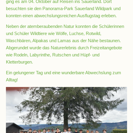
ging es am 04. Oktober auf Reisen ins Sauerland. Dort
besuchten sie den Panorama-Park Sauerland Wildpark und
konnten einen abwechslungsreichen Ausflugstag erleben.
Schulsozialarbeit
Neben der atemberaubenden Natur konnten die Schülerinnen
und Schüler Wildtiere wie Wölfe, Luchse, Rotwild,
Hausmeister
Waschbären, Alpakas und Lamas aus der Nähe bestaunen.
Abgerundet wurde das Naturerlebnis durch Freizeitangebote
wie Rodeln, Labyrinthe, Rutschen und Hüpf- und
Übermittagsbetreuung
Kletterburgen.
Ein gelungener Tag und eine wunderbare Abwechslung zum
Schülervertretung
Alltag!
(SV)
Schulpflegschaft
Förderverein