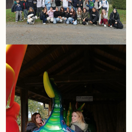
Schulchronik
Konzepte
Lehrer-
Raum-
Prinzip
Berufswahlvorbereitung
Hausaufgabenbetreuung
Digitalisierung
Streitschlichtung