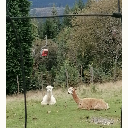
Downloads
und
Formulare
Infos
für
Viertklässler
Anmeldung
Schülerbücherei
Hausordnung
Schulbuchordnung