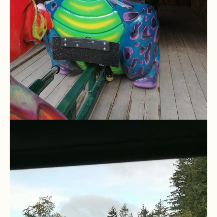
Kompetenzteam
Seiteneinsteiger
Methodentraining
Bewegte
Pause
Schulsanitätsdienst
Unterricht
Vertretungsplan