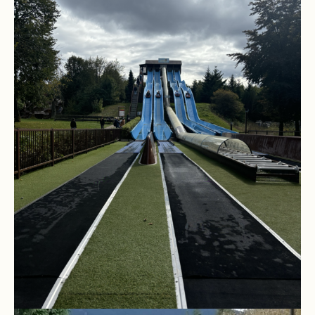
und
10
Hauptschulbildungsgang
Wahlpflichtunterricht
ab
Kl.
7
Was
war?
Organisatorisches
Terminplan