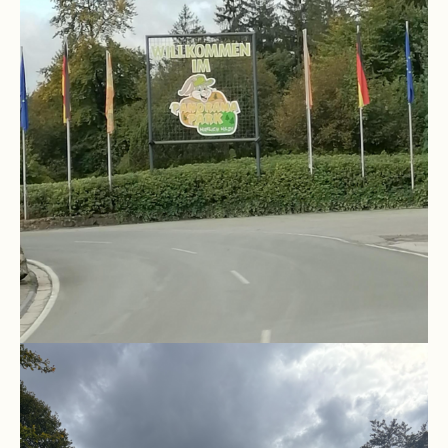
Stundenraster
Realschulbildungsgang
Stufe
5
und
6
Stufe
7
und
8
Stufe
9