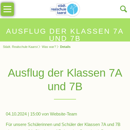
Navigation
Unsere
überspringen
Schule
Schulinfos
AUSFLUG DER KLASSEN 7A
UND 7B
Städt. Realschule Kaarst
Was war?
Details
Allgemeine
Infos
Ausflug der Klassen 7A
Impressionen
und 7B
Sekretariat
Schulleitung
04.10.2024 | 15:00
von Website-Team
Für unsere Schülerinnen und Schüler der Klassen 7A und 7B
Kollegium