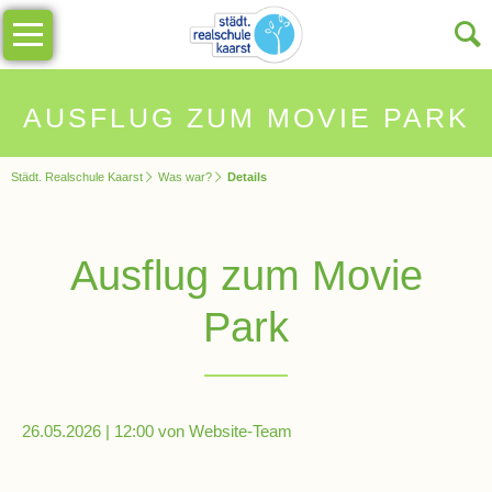
Navigation
Unsere
überspringen
Schule
Schulinfos
AUSFLUG ZUM MOVIE PARK
Städt. Realschule Kaarst
Was war?
Details
Allgemeine
Infos
Ausflug zum Movie
Impressionen
Park
Sekretariat
Schulleitung
26.05.2026 | 12:00
von Website-Team
Kollegium