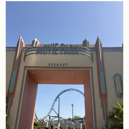
Schulchronik
Konzepte
Lehrer-
Raum-
Prinzip
Berufswahlvorbereitung
Hausaufgabenbetreuung
Digitalisierung
Streitschlichtung