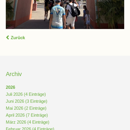
Kompetenzteam
Seiteneinsteiger
Zurück
Methodentraining
Bewegte
Pause
Archiv
Schulsanitätsdienst
2026
Juli 2026 (4 Einträge)
Unterricht
Juni 2026 (3 Einträge)
Mai 2026 (2 Einträge)
Vertretungsplan
April 2026 (7 Einträge)
März 2026 (4 Einträge)
Februar 2026 (4 Einträge)