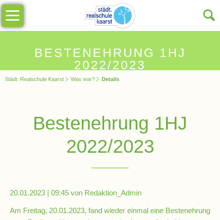
Navigation
Unsere
überspringen
Schule
Schulinfos
BESTENEHRUNG 1HJ
2022/2023
Städt. Realschule Kaarst
Was war?
Details
Allgemeine
Infos
Bestenehrung 1HJ
Impressionen
2022/2023
Sekretariat
Schulleitung
20.01.2023 | 09:45
von Redaktion_Admin
Am Freitag, 20.01.2023, fand wieder einmal eine Bestenehrung
Kollegium