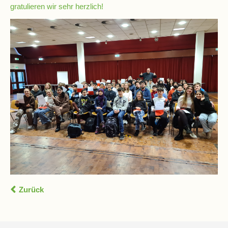
gratulieren wir sehr herzlich!
Schulchronik
Konzepte
Lehrer-
Raum-
Prinzip
Berufswahlvorbereitung
Hausaufgabenbetreuung
Digitalisierung
Zurück
Streitschlichtung