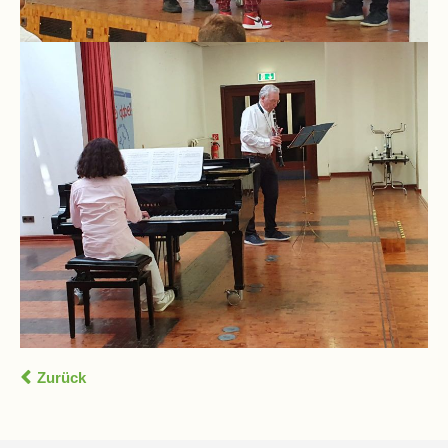
Pausenordnung
Handynutzung
Datenschutz
Sponsoren
Bestellung
Schokoticket
Zurück