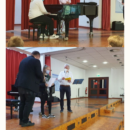
Stundenraster
Realschulbildungsgang
Stufe
5
und
6
Stufe
7
und
8
Stufe
9