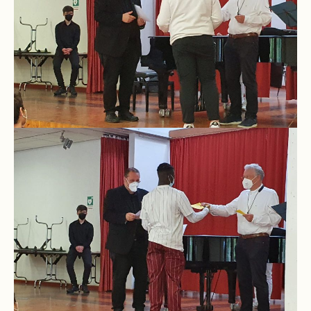
Downloads
und
Formulare
Infos
für
Viertklässler
Anmeldung
Schülerbücherei
Hausordnung
Schulbuchordnung