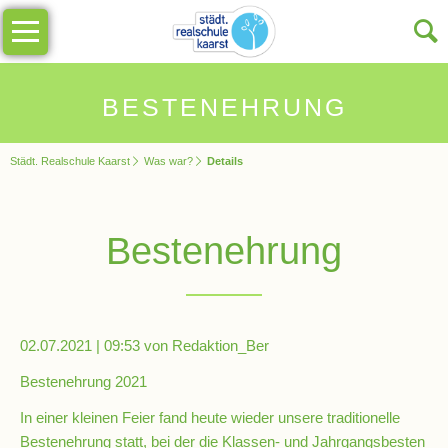
Navigation
Unsere
überspringen
Schule
Schulinfos
BESTENEHRUNG
Städt. Realschule Kaarst
Was war?
Details
Allgemeine
Infos
Bestenehrung
Impressionen
Sekretariat
02.07.2021 | 09:53
von Redaktion_Ber
Schulleitung
Bestenehrung 2021
In einer kleinen Feier fand heute wieder unsere traditionelle
Bestenehrung statt, bei der die Klassen- und Jahrgangsbesten
Kollegium