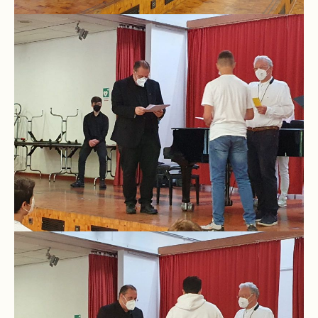
und
10
Hauptschulbildungsgang
Wahlpflichtunterricht
ab
Kl.
7
Was
war?
Organisatorisches
Terminplan