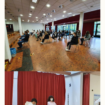
Kompetenzteam
Seiteneinsteiger
Methodentraining
Bewegte
Pause
Schulsanitätsdienst
Unterricht
Vertretungsplan