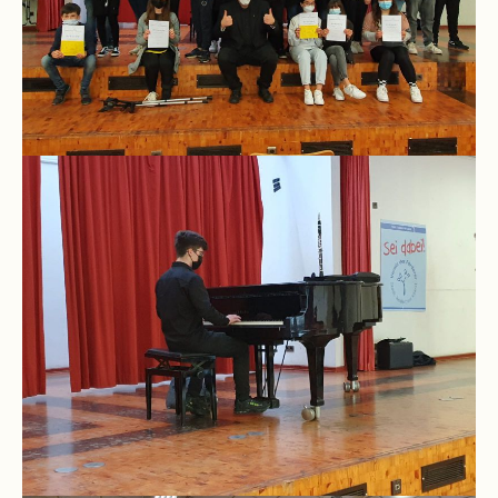
Schulchronik
Konzepte
Lehrer-
Raum-
Prinzip
Berufswahlvorbereitung
Hausaufgabenbetreuung
Digitalisierung
Streitschlichtung