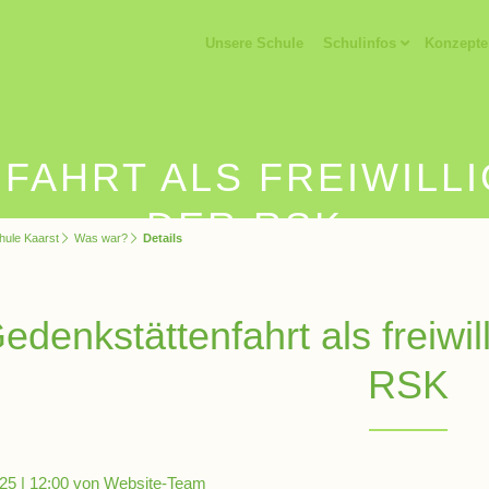
Unsere Schule
Schulinfos
Konzepte
AHRT ALS FREIWILL
DER RSK
hule Kaarst
Was war?
Details
edenkstättenfahrt als freiwi
RSK
25 | 12:00
von Website-Team