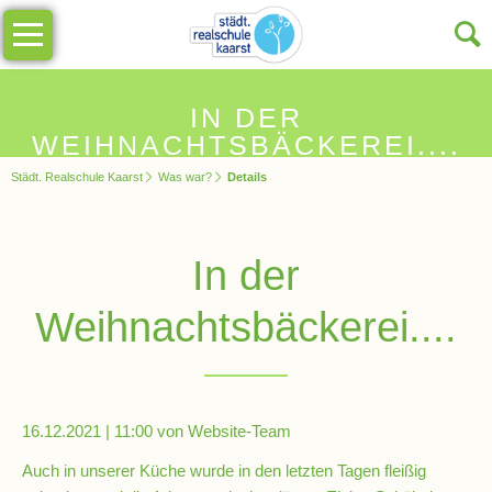
Navigation
Unsere
überspringen
Schule
Schulinfos
IN DER
WEIHNACHTSBÄCKEREI....
Städt. Realschule Kaarst
Was war?
Details
Allgemeine
Infos
In der
Impressionen
Weihnachtsbäckerei....
Sekretariat
Schulleitung
16.12.2021 | 11:00
von Website-Team
Auch in unserer Küche wurde in den letzten Tagen fleißig
Kollegium