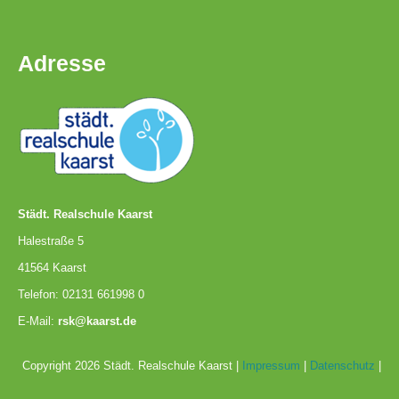
Downloads
und
Formulare
Adresse
Infos
für
Viertklässler
Anmeldung
Städt. Realschule Kaarst
Halestraße 5
Schülerbücherei
41564 Kaarst
Telefon: 02131 661998 0
E-Mail:
rsk@kaarst.de
Hausordnung
Copyright 2026 Städt. Realschule Kaarst |
Impressum
|
Datenschutz
|
Schulbuchordnung