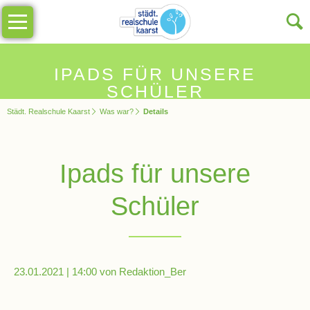
Navigation
Unsere
überspringen
Schule
Schulinfos
IPADS FÜR UNSERE
SCHÜLER
Städt. Realschule Kaarst
Was war?
Details
Allgemeine
Infos
Ipads für unsere
Impressionen
Schüler
Sekretariat
Schulleitung
23.01.2021 | 14:00
von Redaktion_Ber
Kollegium