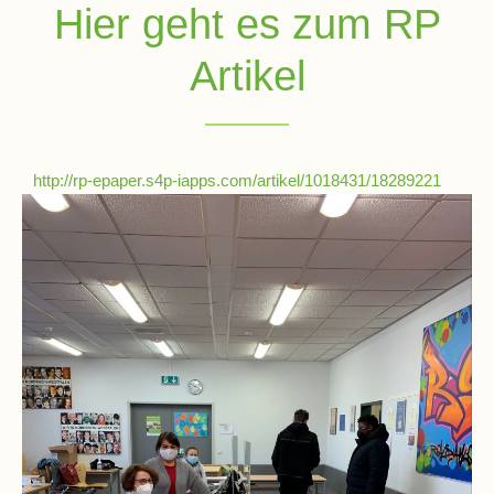
Hier geht es zum RP
Artikel
Schulsozialarbeit
Hausmeister
http://rp-epaper.s4p-iapps.com/artikel/1018431/18289221
Übermittagsbetreuung
Schülervertretung
(SV)
Schulpflegschaft
Förderverein