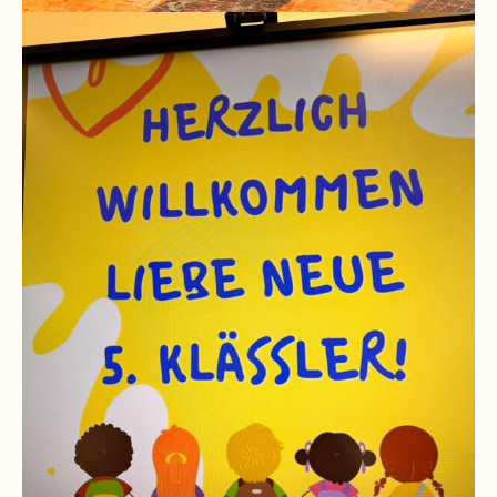
Pausenordnung
Handynutzung
Datenschutz
Sponsoren
Bestellung
Schokoticket