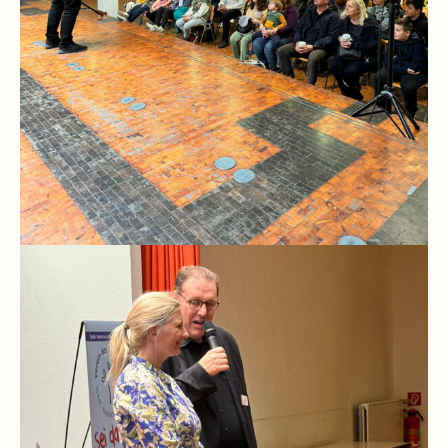
Schulchronik
Konzepte
Lehrer-
Raum-
Prinzip
Berufswahlvorbereitung
Hausaufgabenbetreuung
Digitalisierung
Streitschlichtung