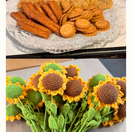
Stundenraster
Realschulbildungsgang
Stufe
5
und
6
Stufe
7
und
8
Stufe
9