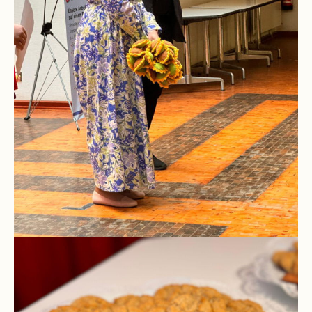
Kompetenzteam
Seiteneinsteiger
Methodentraining
Bewegte
Pause
Schulsanitätsdienst
Unterricht
Vertretungsplan