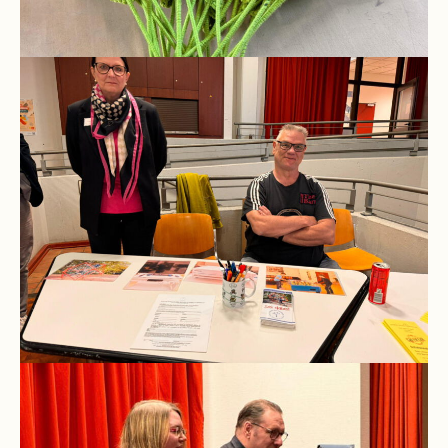
und
10
Hauptschulbildungsgang
Wahlpflichtunterricht
ab
Kl.
7
Was
war?
Organisatorisches
Terminplan