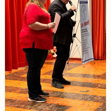
Downloads
und
Formulare
Infos
für
Viertklässler
Anmeldung
Schülerbücherei
Hausordnung
Schulbuchordnung