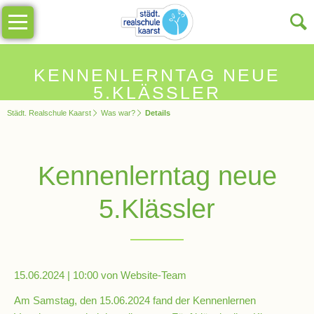
Navigation
Unsere
überspringen
Schule
Schulinfos
KENNENLERNTAG NEUE
5.KLÄSSLER
Städt. Realschule Kaarst
Was war?
Details
Allgemeine
Infos
Kennenlerntag neue
Impressionen
5.Klässler
Sekretariat
Schulleitung
15.06.2024 | 10:00
von Website-Team
Am Samstag, den 15.06.2024 fand der Kennenlernen
Kollegium