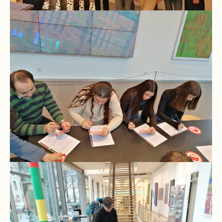
Stundenraster
Realschulbildungsgang
Stufe
5
und
6
Stufe
7
und
8
Stufe
9