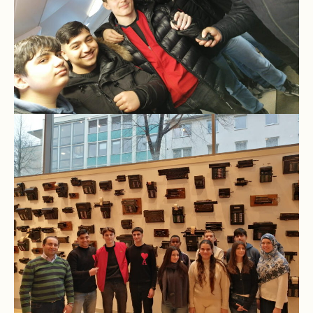
Kompetenzteam
Seiteneinsteiger
Methodentraining
Bewegte
Pause
Schulsanitätsdienst
Unterricht
Vertretungsplan