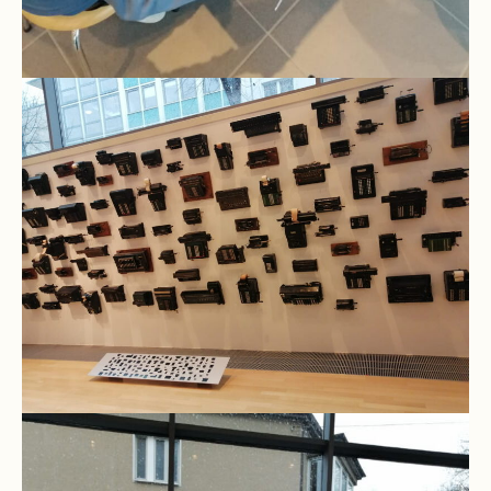
Pausenordnung
Handynutzung
Datenschutz
Sponsoren
Bestellung
Schokoticket