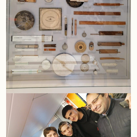
Schulchronik
Konzepte
Lehrer-
Raum-
Prinzip
Berufswahlvorbereitung
Hausaufgabenbetreuung
Digitalisierung
Streitschlichtung