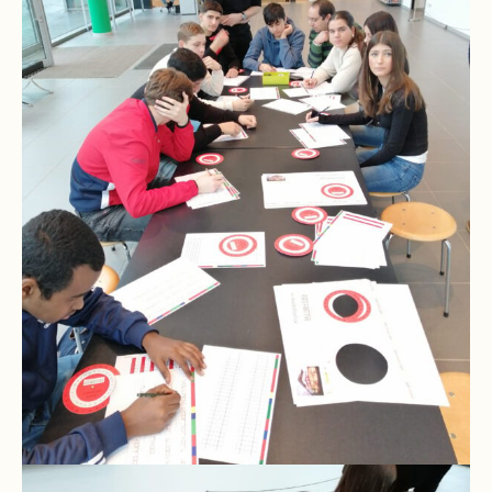
und
10
Hauptschulbildungsgang
Wahlpflichtunterricht
ab
Kl.
7
Was
war?
Organisatorisches
Terminplan