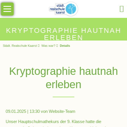
Navigation
Unsere
überspringen
Schule
Schulinfos
KRYPTOGRAPHIE HAUTNAH
ERLEBEN
Städt. Realschule Kaarst
Was war?
Details
Allgemeine
Infos
Kryptographie hautnah
Impressionen
erleben
Sekretariat
Schulleitung
09.01.2025 | 13:30
von Website-Team
Unser Hauptschulmathekurs der 9. Klasse hatte die
Kollegium