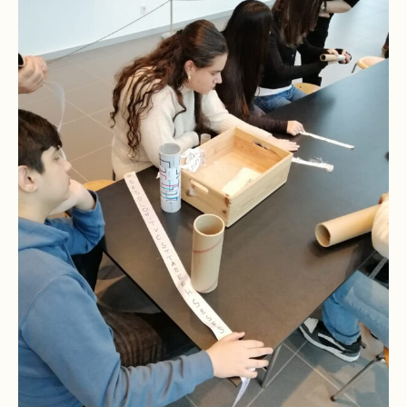
Downloads
und
Formulare
Infos
für
Viertklässler
Anmeldung
Schülerbücherei
Hausordnung
Schulbuchordnung