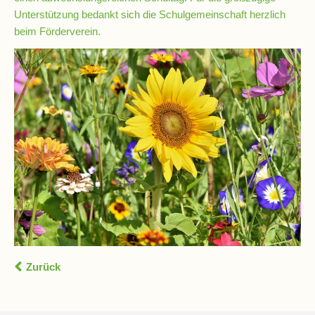
Unterstützung bedankt sich die Schulgemeinschaft herzlich
Schulchronik
beim Förderverein.
Konzepte
Lehrer-
Raum-
Prinzip
Berufswahlvorbereitung
Hausaufgabenbetreuung
Digitalisierung
Zurück
Streitschlichtung