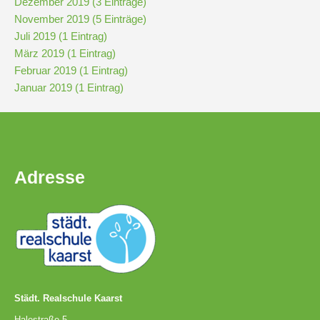
Dezember 2019 (3 Einträge)
November 2019 (5 Einträge)
Pausenordnung
Juli 2019 (1 Eintrag)
März 2019 (1 Eintrag)
Februar 2019 (1 Eintrag)
Handynutzung
Januar 2019 (1 Eintrag)
Datenschutz
Sponsoren
Adresse
Bestellung
Schokoticket
Städt. Realschule Kaarst
Halestraße 5