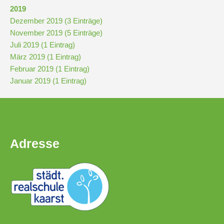
Downloads
2019
und
Dezember 2019 (3 Einträge)
Formulare
November 2019 (5 Einträge)
Juli 2019 (1 Eintrag)
März 2019 (1 Eintrag)
Infos
Februar 2019 (1 Eintrag)
für
Januar 2019 (1 Eintrag)
Viertklässler
Anmeldung
Adresse
Schülerbücherei
Hausordnung
Schulbuchordnung