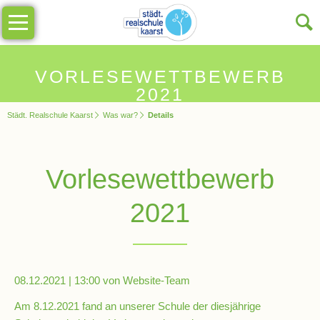
Navigation
Unsere
überspringen
Schule
Schulinfos
VORLESEWETTBEWERB
2021
Städt. Realschule Kaarst
Was war?
Details
Allgemeine
Infos
Vorlesewettbewerb
Impressionen
2021
Sekretariat
Schulleitung
08.12.2021 | 13:00
von Website-Team
Am 8.12.2021 fand an unserer Schule der diesjährige
Kollegium