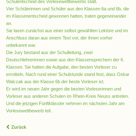
Schulentscheid des Vorlesewettbewerbs statt.
Vier Schülerinnen und Schüler aus den Klassen 6a und 6b, die
im Klassenentscheid gewonnen hatten, traten gegeneinander
Schulsozialarbeit
an.
Sie lasen zunächst aus einer selbst gewählten Lektüre und im
Anschluss daran aus einem Text vor, der ihnen vorher
Hausmeister
unbekannt war.
Die Jury bestand aus der Schulleitung, zwei
Übermittagsbetreuung
Deutschlehrerinnen sowie aus den Klassensprechern der 6.
Klassen. Sie hatten die Aufgabe, den besten Vorleser zu
ermitteln. Nach rund einer Schulstunde stand fest, dass Oskar
Schülervertretung
Walczak aus der Klasse 6b der beste Vorleser ist.
(SV)
Er wird im neuen Jahr gegen die besten Vorleserinnen und
Vorleser aus anderen Schulen im Rhein-Kreis Neuss antreten.
Und die jetzigen Fünftklässler nehmen im nächsten Jahr am
Schulpflegschaft
Vorlesewettbewerb teil.
Förderverein
Zurück