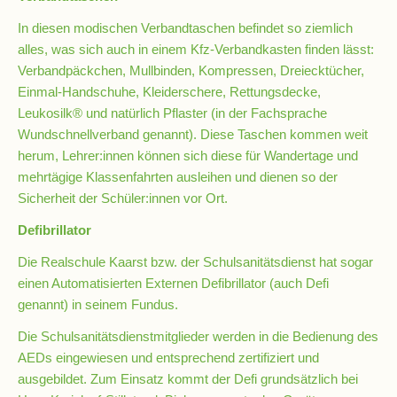
und
10
In diesen modischen Verbandtaschen befindet so ziemlich
alles, was sich auch in einem Kfz-Verbandkasten finden lässt:
Verbandpäckchen, Mullbinden, Kompressen, Dreiecktücher,
Hauptschulbildungsgang
Einmal-Handschuhe, Kleiderschere, Rettungsdecke,
Leukosilk® und natürlich Pflaster (in der Fachsprache
Wundschnellverband genannt). Diese Taschen kommen weit
Wahlpflichtunterricht
herum, Lehrer:innen können sich diese für Wandertage und
ab
mehrtägige Klassenfahrten ausleihen und dienen so der
Kl.
Sicherheit der Schüler:innen vor Ort.
7
Defibrillator
Was
war?
Die Realschule Kaarst bzw. der Schulsanitätsdienst hat sogar
einen Automatisierten Externen Defibrillator (auch Defi
Organisatorisches
genannt) in seinem Fundus.
Die Schulsanitätsdienstmitglieder werden in die Bedienung des
Terminplan
AEDs eingewiesen und entsprechend zertifiziert und
ausgebildet. Zum Einsatz kommt der Defi grundsätzlich bei