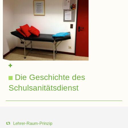
Die Geschichte des
Schulsanitätsdienst
Navigation
Lehrer-Raum-Prinzip
überspringen