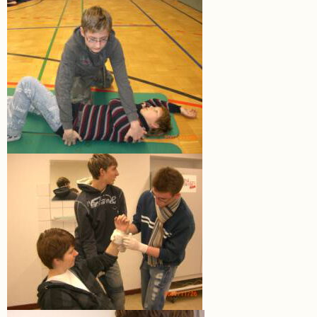
Kompetenzteam
Seiteneinsteiger
Methodentraining
Bewegte
Pause
Schulsanitätsdienst
Unterricht
Vertretungsplan