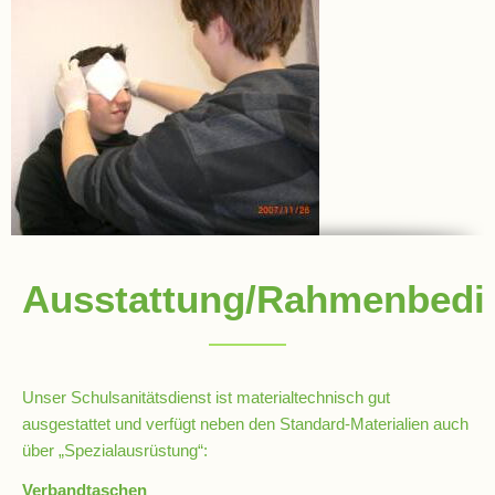
Stundenraster
Realschulbildungsgang
Stufe
5
und
6
Ausstattung/Rahmenbedi
Stufe
7
und
8
Unser Schulsanitätsdienst ist materialtechnisch gut
ausgestattet und verfügt neben den Standard-Materialien auch
Stufe
über „Spezialausrüstung“:
9
Verbandtaschen