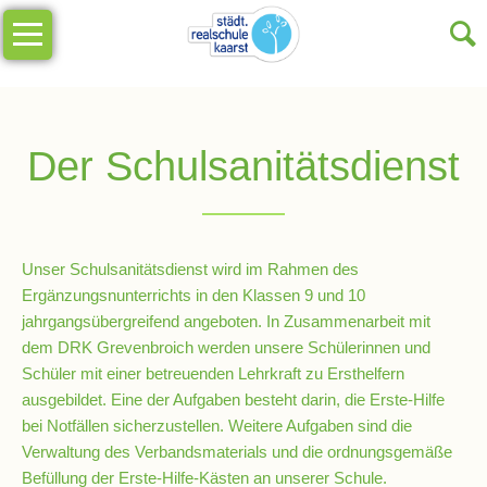
Navigation
Unsere
überspringen
Schule
Schulinfos
Der Schulsanitätsdienst
Allgemeine
Infos
Unser Schulsanitätsdienst wird im Rahmen des
Impressionen
Ergänzungsnunterrichts in den Klassen 9 und 10
jahrgangsübergreifend angeboten. In Zusammenarbeit mit
Sekretariat
dem DRK Grevenbroich werden unsere Schülerinnen und
Schüler mit einer betreuenden Lehrkraft zu Ersthelfern
ausgebildet. Eine der Aufgaben besteht darin, die Erste-Hilfe
Schulleitung
bei Notfällen sicherzustellen. Weitere Aufgaben sind die
Verwaltung des Verbandsmaterials und die ordnungsgemäße
Befüllung der Erste-Hilfe-Kästen an unserer Schule.
Kollegium