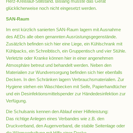
Herz-Kreislauf-Stillstand. Bislang musste das Gerät
Downloads
glücklicherweise noch nicht eingesetzt werden.
und
Formulare
SAN-Raum
Im erst kürzlich sanierten SAN-Raum lagern mit Ausnahme
des AEDs alle oben genannten Ausrüstungsgegenstände.
Infos
Zusätzlich befinden sich hier eine Liege, ein Kühlschrank mit
für
Kühlpacks, ein Schreibtisch, ein Gruppentisch und vier Stühle.
Viertklässler
Verletzte oder Kranke können hier in einer angenehmen
Atmosphäre betreut und behandelt werden. Neben den
Anmeldung
Materialien zur Wundversorgung befinden sich hier ebenfalls
Decken. In den Schränken lagern Verbrauchsmaterialien. Zur
Hygiene stehen ein Waschbecken mit Seife, Papierhandtücher
Schülerbücherei
und ein Desinfektionsmittelspender zur Händedesinfektion zur
Verfügung.
Hausordnung
Die Schulsanis kennen den Ablauf einer Hilfeleistung:
Das richtige Anlegen eines Verbandes wie z.B. den
Druckverband, den Augenverband, die stabile Seitenlage oder
Schulbuchordnung
die Wärmeerhaltung mit Hilfe einer Decke…