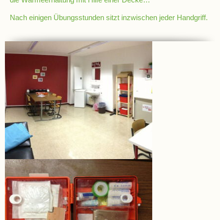
Nach einigen Übungsstunden sitzt inzwischen jeder Handgriff.
Pausenordnung
Handynutzung
Datenschutz
Sponsoren
Bestellung
Schokoticket