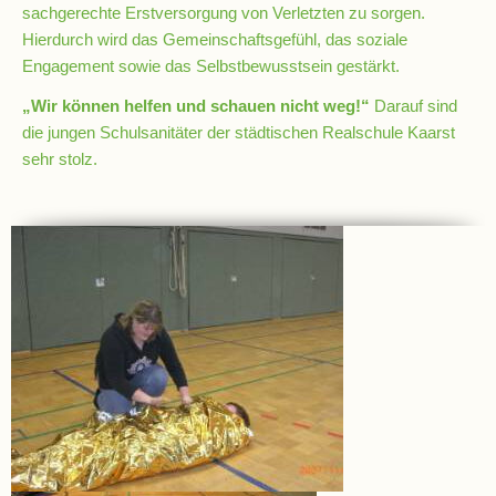
sachgerechte Erstversorgung von Verletzten zu sorgen.
Schulchronik
Hierdurch wird das Gemeinschaftsgefühl, das soziale
Engagement sowie das Selbstbewusstsein gestärkt.
Konzepte
„Wir können helfen und schauen nicht weg!“
Darauf sind
die jungen Schulsanitäter der städtischen Realschule Kaarst
Lehrer-
sehr stolz.
Raum-
Prinzip
Berufswahlvorbereitung
Hausaufgabenbetreuung
Digitalisierung
Streitschlichtung