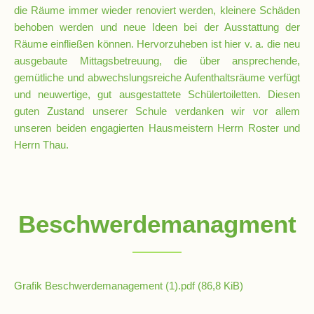
die Räume immer wieder renoviert werden, kleinere Schäden
Pausenordnung
behoben werden und neue Ideen bei der Ausstattung der
Räume einfließen können. Hervorzuheben ist hier v. a. die neu
ausgebaute Mittagsbetreuung, die über ansprechende,
Handynutzung
gemütliche und abwechslungsreiche Aufenthaltsräume verfügt
und neuwertige, gut ausgestattete Schülertoiletten. Diesen
Datenschutz
guten Zustand unserer Schule verdanken wir vor allem
unseren beiden engagierten Hausmeistern Herrn Roster und
Herrn Thau.
Sponsoren
Bestellung
Schokoticket
Beschwerdemanagment
Grafik Beschwerdemanagement (1).pdf
(86,8 KiB)