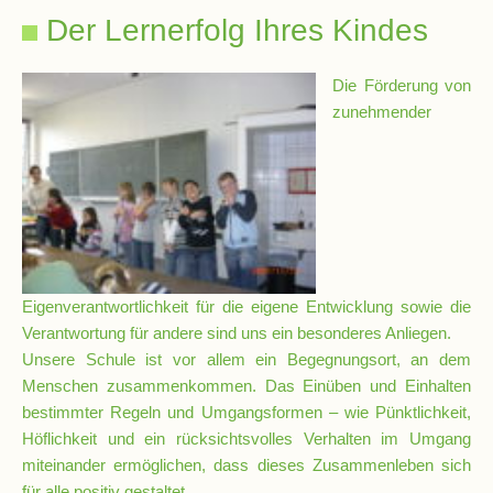
Der Lernerfolg Ihres Kindes
Realschulbildungsgang
Die Förderung von
zunehmender
Stufe
5
und
6
Stufe
7
Eigenverantwortlichkeit für die eigene Entwicklung sowie die
und
Verantwortung für andere sind uns ein besonderes Anliegen.
8
Unsere Schule ist vor allem ein Begegnungsort, an dem
Menschen zusammenkommen. Das Einüben und Einhalten
bestimmter Regeln und Umgangsformen – wie Pünktlichkeit,
Stufe
Höflichkeit und ein rücksichtsvolles Verhalten im Umgang
9
miteinander ermöglichen, dass dieses Zusammenleben sich
und
für alle positiv gestaltet.