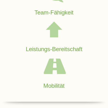
Kompetenzteam
Team-Fähigkeit
Seiteneinsteiger
Methodentraining
Bewegte
Leistungs-Bereitschaft
Pause
Schulsanitätsdienst
Unterricht
Mobilität
Vertretungsplan
Stundenraster