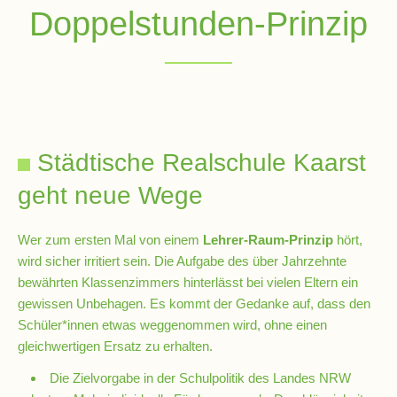
Doppelstunden-Prinzip
Schulsozialarbeit
Hausmeister
Städtische Realschule Kaarst
Übermittagsbetreuung
geht neue Wege
Schülervertretung
Wer zum ersten Mal von einem
Lehrer-Raum-Prinzip
hört,
(SV)
wird sicher irritiert sein. Die Aufgabe des über Jahrzehnte
bewährten Klassenzimmers hinterlässt bei vielen Eltern ein
Schulpflegschaft
gewissen Unbehagen. Es kommt der Gedanke auf, dass den
Schüler*innen etwas weggenommen wird, ohne einen
gleichwertigen Ersatz zu erhalten.
Förderverein
Die Zielvorgabe in der Schulpolitik des Landes NRW