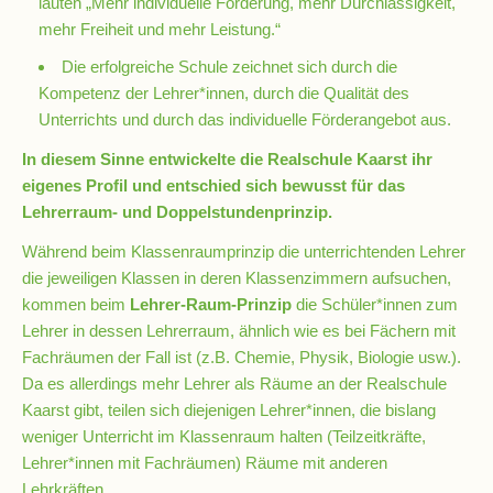
lauten „Mehr individuelle Förderung, mehr Durchlässigkeit,
Schulchronik
mehr Freiheit und mehr Leistung.“
Konzepte
Die erfolgreiche Schule zeichnet sich durch die
Kompetenz der Lehrer*innen, durch die Qualität des
Unterrichts und durch das individuelle Förderangebot aus.
Lehrer-
Raum-
In diesem Sinne entwickelte die Realschule Kaarst ihr
Prinzip
eigenes Profil und entschied sich bewusst für das
Lehrerraum- und Doppelstundenprinzip.
Berufswahlvorbereitung
Während beim Klassenraumprinzip die unterrichtenden Lehrer
die jeweiligen Klassen in deren Klassenzimmern aufsuchen,
kommen beim
Lehrer-Raum-Prinzip
die Schüler*innen zum
Hausaufgabenbetreuung
Lehrer in dessen Lehrerraum, ähnlich wie es bei Fächern mit
Fachräumen der Fall ist (z.B. Chemie, Physik, Biologie usw.).
Da es allerdings mehr Lehrer als Räume an der Realschule
Digitalisierung
Kaarst gibt, teilen sich diejenigen Lehrer*innen, die bislang
weniger Unterricht im Klassenraum halten (Teilzeitkräfte,
Streitschlichtung
Lehrer*innen mit Fachräumen) Räume mit anderen
Lehrkräften.