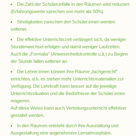
10
Die Zahl der Schülerunfälle in den Räumen wird reduziert
(Erfahrungswerte sprechen von mehr als 50%).
Streitigkeiten zwischen den Schüler:innen werden
Hauptschulbildungsgang
seltener.
Die effektive Unterrichtszeit verlängert sich, da weniger
Wahlpflichtunterricht
Stundenwechsel erfolgen und damit weniger Laufzeiten.
ab
Auch die „Formalia“ (Anwesenheitskontrolle u.ä.) zu Beginn
Kl.
der Stunde fallen seltener an.
7
Die Lehrer:innen können ihre Räume „fachgerecht“
Was
einrichten, d.h. es stehen mehr Unterrichtsmaterialien zur
war?
Verfügung. Die Lehrkraft kann besser auf die jeweilige
Unterrichtssituation und die Bedürfnisse der Schüler:innen
Organisatorisches
reagieren.
Auf diese Weise kann auch Vertretungsunterricht effektiver
gestaltet werden.
Terminplan
In den Räumen entsteht durch ihre Ausstattung und
Ausgestaltung eine angenehmere Lernatmosphäre.
Downloads