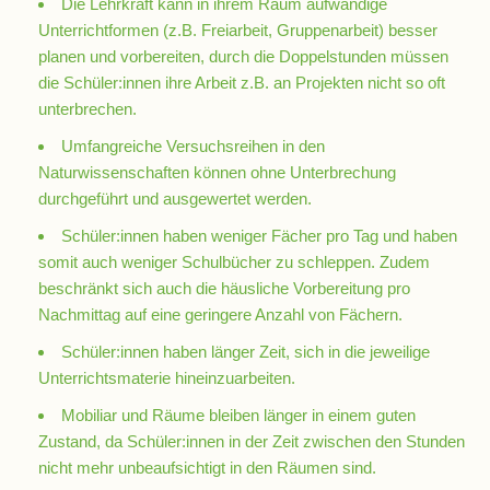
Die Lehrkraft kann in ihrem Raum aufwändige
Unterrichtformen (z.B. Freiarbeit, Gruppenarbeit) besser
planen und vorbereiten, durch die Doppelstunden müssen
Realschulbildungsgang
die Schüler:innen ihre Arbeit z.B. an Projekten nicht so oft
unterbrechen.
Stufe
Umfangreiche Versuchsreihen in den
5
Naturwissenschaften können ohne Unterbrechung
und
durchgeführt und ausgewertet werden.
6
Schüler:innen haben weniger Fächer pro Tag und haben
somit auch weniger Schulbücher zu schleppen. Zudem
Stufe
beschränkt sich auch die häusliche Vorbereitung pro
7
Nachmittag auf eine geringere Anzahl von Fächern.
und
Schüler:innen haben länger Zeit, sich in die jeweilige
8
Unterrichtsmaterie hineinzuarbeiten.
Mobiliar und Räume bleiben länger in einem guten
Stufe
Zustand, da Schüler:innen in der Zeit zwischen den Stunden
9
nicht mehr unbeaufsichtigt in den Räumen sind.
und