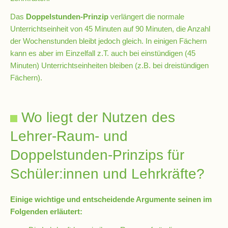
Kompetenzteam
Das
Doppelstunden-Prinzip
verlängert die normale
Seiteneinsteiger
Unterrichtseinheit von 45 Minuten auf 90 Minuten, die Anzahl
der Wochenstunden bleibt jedoch gleich. In einigen Fächern
kann es aber im Einzelfall z.T. auch bei einstündigen (45
Methodentraining
Minuten) Unterrichtseinheiten bleiben (z.B. bei dreistündigen
Fächern).
Bewegte
Pause
Wo liegt der Nutzen des
Lehrer-Raum- und
Schulsanitätsdienst
Doppelstunden-Prinzips für
Unterricht
Schüler:innen und Lehrkräfte?
Vertretungsplan
Einige wichtige und entscheidende Argumente seinen im
Folgenden erläutert:
Stundenraster