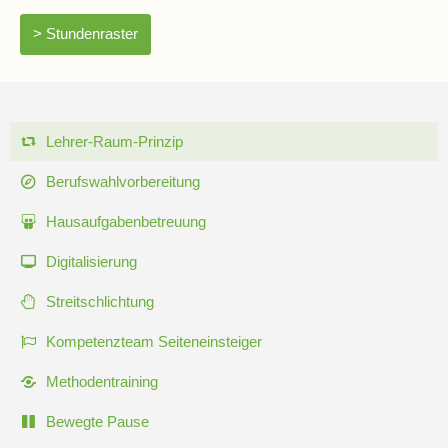
und
> Stundenraster
Formulare
Infos
für
Navigation
Lehrer-Raum-Prinzip
Viertklässler
überspringen
Berufswahlvorbereitung
Anmeldung
Hausaufgabenbetreuung
Digitalisierung
Schülerbücherei
Streitschlichtung
Kompetenzteam Seiteneinsteiger
Hausordnung
Methodentraining
Schulbuchordnung
Bewegte Pause