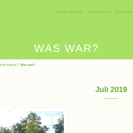
Unsere Schule
Schulinfos
Konzepte
WAS WAR?
hule Kaarst
Was war?
Juli 2019