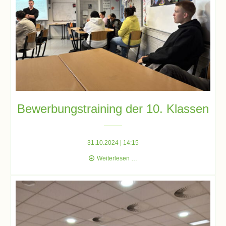
Schulsozialarbeit
Hausmeister
Übermittagsbetreuung
Bewerbungstraining der 10. Klassen
Schülervertretung
(SV)
31.10.2024 | 14:15
Bewerbungstraining
Weiterlesen …
der
Schulpflegschaft
10.
Klassen
Förderverein