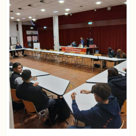
Schulchronik
Konzepte
Lehrer-
Raum-
Prinzip
Berufswahlvorbereitung
Hausaufgabenbetreuung
Digitalisierung
Streitschlichtung