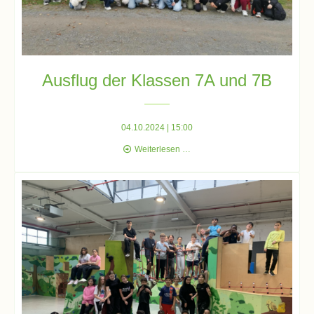
und
10
Hauptschulbildungsgang
Ausflug der Klassen 7A und 7B
Wahlpflichtunterricht
ab
04.10.2024 | 15:00
Kl.
Ausflug
Weiterlesen …
7
der
Klassen
Was
7A
und
war?
7B
Organisatorisches
Terminplan