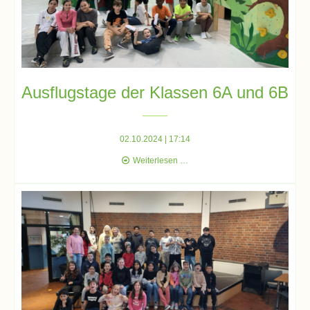
Downloads
und
Formulare
Infos
Ausflugstage der Klassen 6A und 6B
für
Viertklässler
02.10.2024 | 17:14
Ausflugstage
Weiterlesen …
Anmeldung
der
Klassen
6A
Schülerbücherei
und
6B
Hausordnung
Schulbuchordnung