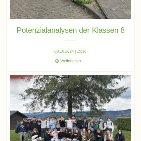
Stundenraster
Realschulbildungsgang
Potenzialanalysen der Klassen 8
Stufe
5
08.10.2024 | 15:30
und
Potenzialanalysen
Weiterlesen …
6
der
Klassen
8
Stufe
7
und
8
Stufe
9