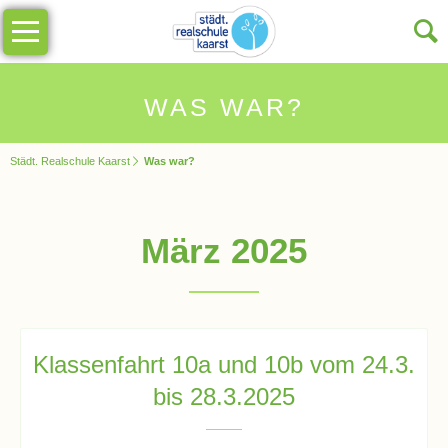
Navigation
Unsere
überspringen
Schule
Schulinfos
WAS WAR?
Städt. Realschule Kaarst
Was war?
Allgemeine
Infos
März 2025
Impressionen
Sekretariat
Klassenfahrt 10a und 10b vom 24.3.
Schulleitung
bis 28.3.2025
Kollegium