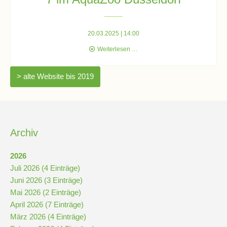
Schulchronik
Konzepte
20.03.2025 | 14:00
Wahlpflichtkurs
Weiterlesen …
Biologie
Lehrer-
der
Raum-
> alte Website bis 2019
Klassen
Prinzip
7
im
AquaZoo
Düsseldorf
Berufswahlvorbereitung
Archiv
Hausaufgabenbetreuung
2026
Juli 2026 (4 Einträge)
Juni 2026 (3 Einträge)
Digitalisierung
Mai 2026 (2 Einträge)
April 2026 (7 Einträge)
März 2026 (4 Einträge)
Streitschlichtung